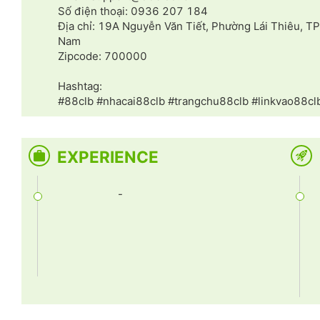
Số điện thoại: 0936 207 184
Địa chỉ: 19A Nguyễn Văn Tiết, Phường Lái Thiêu, TP
Nam
Zipcode: 700000
Hashtag:
#88clb #nhacai88clb #trangchu88clb #linkvao88cl
-