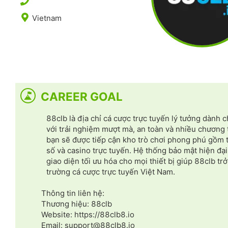
88clb là địa chỉ cá cược trực tuyến lý tưởng dành 
với trải nghiệm mượt mà, an toàn và nhiều chương t
bạn sẽ được tiếp cận kho trò chơi phong phú gồm tà
số và casino trực tuyến. Hệ thống bảo mật hiện đạ
giao diện tối ưu hóa cho mọi thiết bị giúp 88clb tr
trường cá cược trực tuyến Việt Nam.
Thông tin liên hệ:
Thương hiệu: 88clb
Website: https://88clb8.io
Email: support@88clb8.io