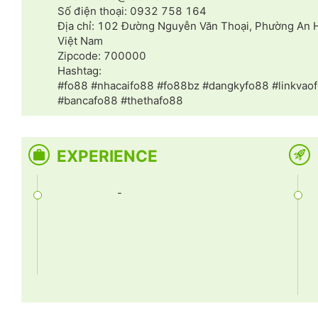
Số điện thoại: 0932 758 164
Địa chỉ: 102 Đường Nguyễn Văn Thoại, Phường An H
Việt Nam
Zipcode: 700000
Hashtag:
#fo88 #nhacaifo88 #fo88bz #dangkyfo88 #linkvao
#bancafo88 #thethafo88
-