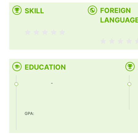
-
GPA
: