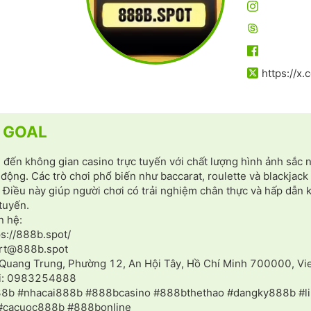
ến không gian casino trực tuyến với chất lượng hình ảnh sắc 
động. Các trò chơi phổ biến như baccarat, roulette và blackjack
 Điều này giúp người chơi có trải nghiệm chân thực và hấp dẫn k
 tuyến.
n hệ:
ps://888b.spot/
ort@888b.spot
 Quang Trung, Phường 12, An Hội Tây, Hồ Chí Minh 700000, Vi
ại: 0983254888
88b #nhacai888b #888bcasino #888bthethao #dangky888b #l
#cacuoc888b #888bonline