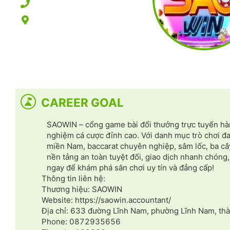
SAOWIN – cổng game bài đổi thưởng trực tuyến h
nghiệm cá cược đỉnh cao. Với danh mục trò chơi đa
miền Nam, baccarat chuyên nghiệp, sâm lốc, ba câ
nền tảng an toàn tuyệt đối, giao dịch nhanh chóng
ngay để khám phá sân chơi uy tín và đẳng cấp!
Thông tin liên hệ:
Thương hiệu: SAOWIN
Website: https://saowin.accountant/
Địa chỉ: 633 đường Lĩnh Nam, phường Lĩnh Nam, thà
Phone: 0872935656